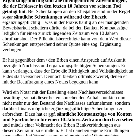
Ergänzungspflichtig sind alle unentgeltlichen Zuwendungen,
die der Erblasser in den letzten 10 Jahren vor seinem Tod
getätigt hat
. Bei Schenkungen an den Ehegatten sind in der Regel
sogar
sämtliche Schenkungen während der Ehezeit
ergänzungspflichtig – was in der Praxis häufig an der mangelnden
Beweisbarkeit scheitern dürfte, da bei den Banken Kontoauszüge
lediglich für einen zurück liegenden Zeitraum von 10 Jahren
abrufbar sind. Der Pflichtteilsberechtigte kann von dem Wert dieser
Schenkungen entsprechend seiner Quote eine sog. Ergänzung
verlangen.
Er hat gegenüber dem / den Erben einen Anspruch auf Auskunft
bezüglich Nachlass und ergänzungspflichtigen Schenkungen. Er
kann verlangen, dass der Erbe die Richtigkeit und Vollständigkeit an
Eides statt versichert. Dennoch bleiben oftmals Zweifel, denen er
mit der Beauftragung eines Notars begegnen kann.
Wird ein Notar mit der Erstellung eines Nachlassverzeichnisses
beauftragt, so hat dieser bei entsprechenden Anhaltspunkten nun
nicht mehr nur den Bestand des Nachlasses aufzunehmen, sondern
darüber hinaus mögliche ergänzungspflichtige Schenkungen zu
erforschen. Dazu hat er ggf.
sämtliche Kontoauszüge von Konten
und Sparbüchern für einen 10-Jahres-Zeitraum durch zu sehen
und mittels einer Vollmacht des Erben Bankverbindungen aus
diesem Zeitraum zu ermitteln. Er hat daneben eigene Ermittlungen
anzustellen, bei Veranlassung wird er etwa ein Wertgutachten