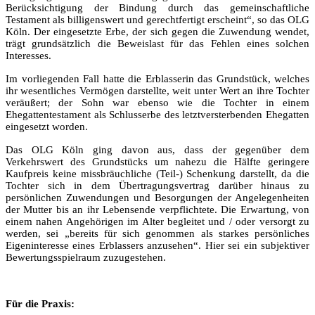
Berücksichtigung der Bindung durch das gemeinschaftliche
Testament als billigenswert und gerechtfertigt erscheint“, so das OLG
Köln. Der eingesetzte Erbe, der sich gegen die Zuwendung wendet,
trägt grundsätzlich die Beweislast für das Fehlen eines solchen
Interesses.
Im vorliegenden Fall hatte die Erblasserin das Grundstück, welches
ihr wesentliches Vermögen darstellte, weit unter Wert an ihre Tochter
veräußert; der Sohn war ebenso wie die Tochter in einem
Ehegattentestament als Schlusserbe des letztversterbenden Ehegatten
eingesetzt worden.
Das OLG Köln ging davon aus, dass der gegenüber dem
Verkehrswert des Grundstücks um nahezu die Hälfte geringere
Kaufpreis keine missbräuchliche (Teil-) Schenkung darstellt, da die
Tochter sich in dem Übertragungsvertrag darüber hinaus zu
persönlichen Zuwendungen und Besorgungen der Angelegenheiten
der Mutter bis an ihr Lebensende verpflichtete. Die Erwartung, von
einem nahen Angehörigen im Alter begleitet und / oder versorgt zu
werden, sei „bereits für sich genommen als starkes persönliches
Eigeninteresse eines Erblassers anzusehen“. Hier sei ein subjektiver
Bewertungsspielraum zuzugestehen.
Für die Praxis: