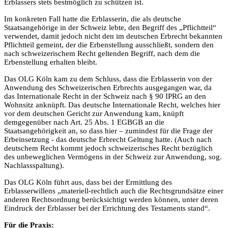
Erblassers stets bestmöglich zu schützen ist.
Im konkreten Fall hatte die Erblasserin, die als deutsche
Staatsangehörige in der Schweiz lebte, den Begriff des „Pflichtteil“
verwendet, damit jedoch nicht den im deutschen Erbrecht bekannten
Pflichtteil gemeint, der die Erbenstellung ausschließt, sondern den
nach schweizerischem Recht geltenden Begriff, nach dem die
Erbenstellung erhalten bleibt.
Das OLG Köln kam zu dem Schluss, dass die Erblasserin von der
Anwendung des Schweizerischen Erbrechts ausgegangen war, da
das Internationale Recht in der Schweiz nach § 90 IPRG an den
Wohnsitz anknüpft. Das deutsche Internationale Recht, welches hier
vor dem deutschen Gericht zur Anwendung kam, knüpft
demgegenüber nach Art. 25 Abs. 1 EGBGB an die
Staatsangehörigkeit an, so dass hier – zumindest für die Frage der
Erbeinsetzung - das deutsche Erbrecht Geltung hatte. (Auch nach
deutschem Recht kommt jedoch schweizerisches Recht bezüglich
des unbeweglichen Vermögens in der Schweiz zur Anwendung, sog.
Nachlassspaltung).
Das OLG Köln führt aus, dass bei der Ermittlung des
Erblasserwillens „materiell-rechtlich auch die Rechtsgrundsätze einer
anderen Rechtsordnung berücksichtigt werden können, unter deren
Eindruck der Erblasser bei der Errichtung des Testaments stand“.
Für die Praxis: